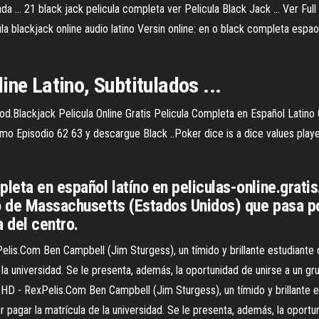
 … 21 black jack pelicula completa ver Pelicula Black Jack ... Ver Full
ula blackjack online audio latino Versin online: en o black completa espa
ine Latino, Subtitulados ...
ood.Blackjack Pelicula Online Gratis Pelicula Completa en Español Latino 
ltimo Episodio 62 63 y descargue Black ..Poker dice is a dice values played
pleta en español latíno en peliculas-online.grati
co de Massachusetts (Estados Unidos) que pasa 
 del centro.
lis.Com Ben Campbell (Jim Sturgess), un tímido y brillante estudiante 
 la universidad. Se le presenta, además, la oportunidad de unirse a un g
HD - RexPelis.Com Ben Campbell (Jim Sturgess), un tímido y brillante e
 pagar la matrícula de la universidad. Se le presenta, además, la oportu