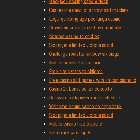
Blackjack dealing shoe 8 deck
Castlevania dawn of sorrow slot machine
Legal gambling age pechanga casino
Download poker texas boya mod apk
Nearest casino to enid ok
Slot nigeria limited victoria island
Challenge roulette rainbow six siege
Mobile or online usa casino
Free slot games to children
Free casino slot games with african diamond
Casino 2k bonus senza deposito
Delaware park poker room schedule
Welcome bonus casino no deposit uk
Slot nigeria limited victoria island
Mobile casino free 5 pound
Xem black jack tap 8