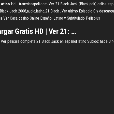
Latino
Hd - tramvianapoli.com Ver 21 Black Jack (Blackjack) online espa
1 Black Jack 2008,audio,latino,21 Black ..Ver ultimo Episodio 0 y descar
ate.Ver Casa casino Online Español Latino y Subtitulado Pelisplus
rgar Gratis HD |
Ver
21
: …
película completa 21 Black Jack en español latino Subido: hace 3 hora