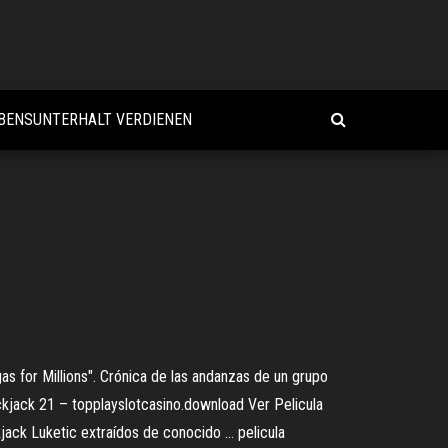
EBENSUNTERHALT VERDIENEN
s for Millions". Crónica de las andanzas de un grupo
ackjack 21 – topplayslotcasino.download Ver Pelicula
kjack Luketic extraídos de conocido … pelicula